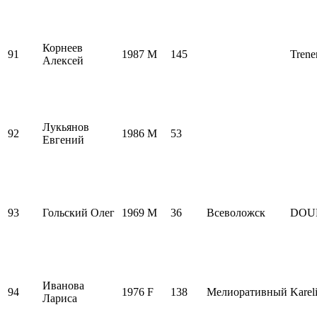
Корнеев
91
1987
M
145
Trene
Алексей
Лукьянов
92
1986
M
53
Евгений
93
Гольский Олег
1969
M
36
Всеволожск
DOU
Иванова
94
1976
F
138
Мелиоративный
Karel
Лариса