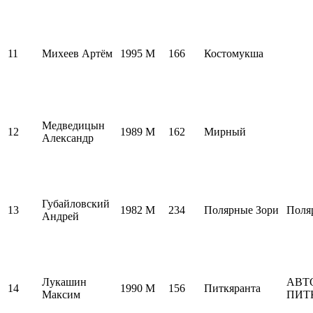
11
Михеев Артём
1995
M
166
Костомукша
Медведицын
12
1989
M
162
Мирный
Александр
Губайловский
13
1982
M
234
Полярные Зори
Поля
Андрей
Лукашин
АВТ
14
1990
M
156
Питкяранта
Максим
ПИТ