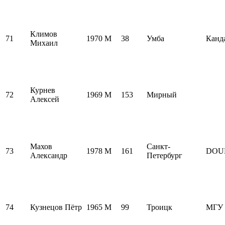
Климов
71
1970
M
38
Умба
Канд
Михаил
Курнев
72
1969
M
153
Мирный
Алексей
Махов
Санкт-
73
1978
M
161
DOU
Александр
Петербург
74
Кузнецов Пётр
1965
M
99
Троицк
МГУ