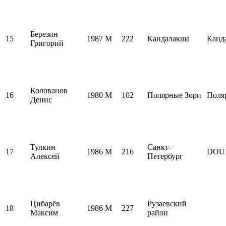
Березин
15
1987
M
222
Кандалакша
Канд
Григорий
Колованов
16
1980
M
102
Полярные Зори
Поля
Денис
Тулкин
Санкт-
17
1986
M
216
DOU
Алексей
Петербург
Цибарёв
Рузаевский
18
1986
M
227
Максим
район