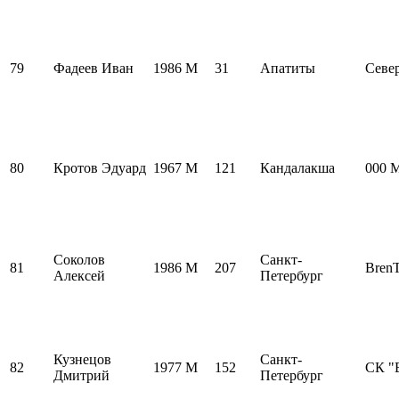
79
Фадеев Иван
1986
M
31
Апатиты
Севе
80
Кротов Эдуард
1967
M
121
Кандалакша
000 
Соколов
Санкт-
81
1986
M
207
Bren
Алексей
Петербург
Кузнецов
Санкт-
82
1977
M
152
СК 
Дмитрий
Петербург