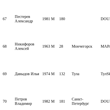
Пестерев
67
1981
M
180
DOU
Александр
Никифоров
68
1963
M
28
Мончегорск
МАР
Алексей
69
Давыдов Илья
1974
M
132
Тула
ТулS
Петров
Санкт-
70
1982
M
181
DOU
Владимир
Петербург