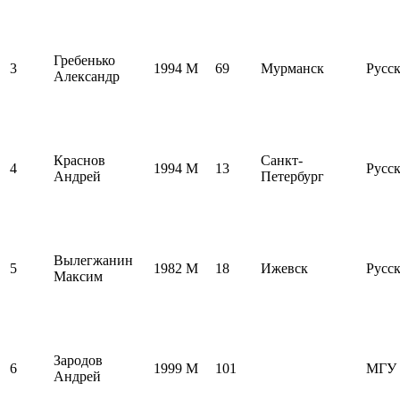
Гребенько
3
1994
M
69
Мурманск
Русск
Александр
Краснов
Санкт-
4
1994
M
13
Русск
Андрей
Петербург
Вылегжанин
5
1982
M
18
Ижевск
Русск
Максим
Зародов
6
1999
M
101
МГУ
Андрей