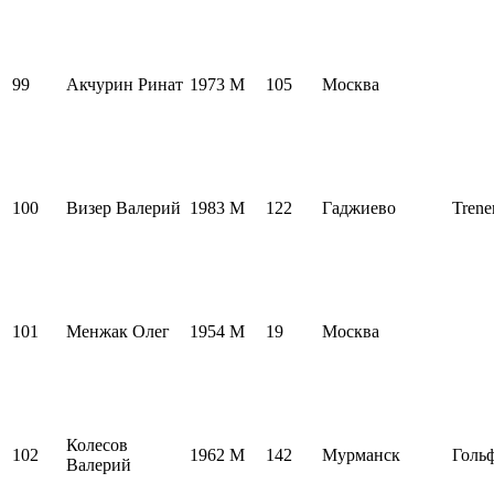
99
Акчурин Ринат
1973
M
105
Москва
100
Визер Валерий
1983
M
122
Гаджиево
Trene
101
Менжак Олег
1954
M
19
Москва
Колесов
102
1962
M
142
Мурманск
Голь
Валерий