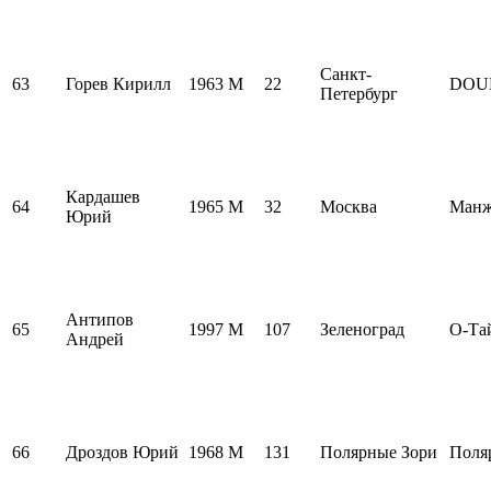
Санкт-
63
Горев Кирилл
1963
M
22
DOU
Петербург
Кардашев
64
1965
M
32
Москва
Манж
Юрий
Антипов
65
1997
M
107
Зеленоград
О-Та
Андрей
66
Дроздов Юрий
1968
M
131
Полярные Зори
Поля