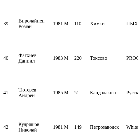
Виролайнен
39
1981
M
110
Химки
ПЫХ
Роман
Фатхиев
40
1983
M
220
Токсово
PRO
Даниил
Тютерев
41
1985
M
51
Кандалакша
Русск
Андрей
Кудряшов
42
1981
M
149
Петрозаводск
Whit
Николай