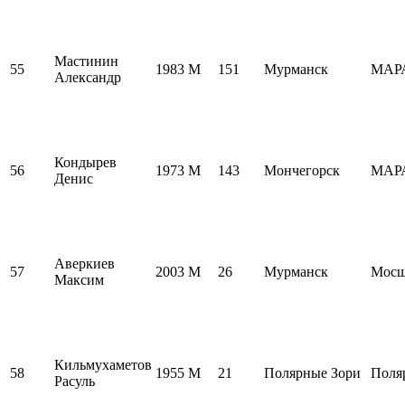
Мастинин
55
1983
M
151
Мурманск
МАР
Александр
Кондырев
56
1973
M
143
Мончегорск
МАР
Денис
Аверкиев
57
2003
M
26
Мурманск
Мосш
Максим
Кильмухаметов
58
1955
M
21
Полярные Зори
Поля
Расуль