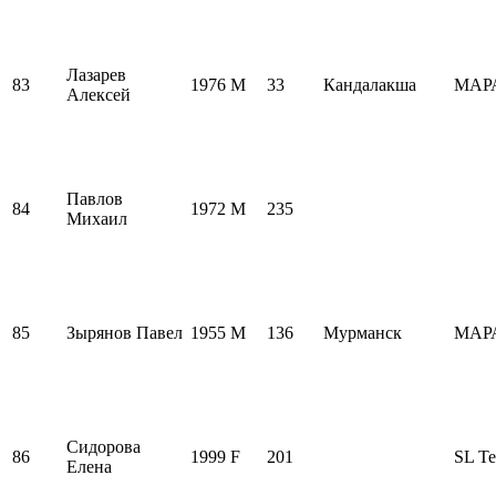
Лазарев
83
1976
M
33
Кандалакша
МАР
Алексей
Павлов
84
1972
M
235
Михаил
85
Зырянов Павел
1955
M
136
Мурманск
МАР
Сидорова
86
1999
F
201
SL T
Елена