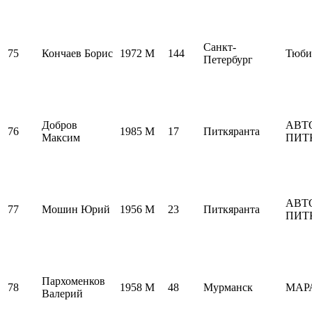
Санкт-
75
Кончаев Борис
1972
M
144
Тюби
Петербург
Добров
АВТ
76
1985
M
17
Питкяранта
Максим
ПИТ
АВТ
77
Мошин Юрий
1956
M
23
Питкяранта
ПИТ
Пархоменков
78
1958
M
48
Мурманск
МАР
Валерий