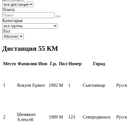
Поиск
Категория
Пол
Дистанция 55 КМ
Место
Фамилия Имя
Г.р.
Пол
Номер
Город
1
Вокуев Ермил
1992
M
1
Сыктывкар
Русск
Шемякин
2
1989
M
123
Северодвинск
Русск
Алексей