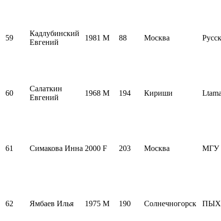
Кадлубинский
59
1981
M
88
Москва
Русск
Евгений
Салаткин
60
1968
M
194
Кириши
Ltama
Евгений
61
Симакова Инна
2000
F
203
Москва
МГУ
62
Ямбаев Илья
1975
M
190
Солнечногорск
ПЫХ