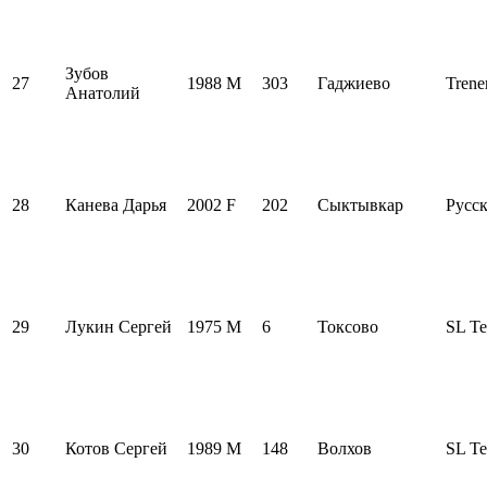
Зубов
27
1988
M
303
Гаджиево
Trene
Анатолий
28
Канева Дарья
2002
F
202
Сыктывкар
Русск
29
Лукин Сергей
1975
M
6
Токсово
SL T
30
Котов Сергей
1989
M
148
Волхов
SL T