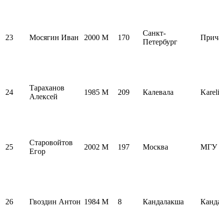
Санкт-
23
Мосягин Иван
2000
M
170
Прич
Петербург
Тараханов
24
1985
M
209
Калевала
Karel
Алексей
Старовойтов
25
2002
M
197
Москва
МГУ
Егор
26
Гвоздин Антон
1984
M
8
Кандалакша
Канд