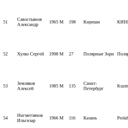
Савостьянов
51
1965
M
198
Кириши
КИН
Александр
52
Хулко Сергей
1998
M
27
Полярные Зори
Поля
Земляков
Санкт-
53
1985
M
135
Kuzm
Алексей
Петербург
Нигметзянов
54
1966
M
116
Казань
Prola
Ильгизар