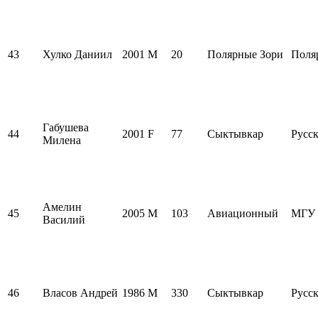
43
Хулко Даниил
2001
M
20
Полярные Зори
Поля
Габушева
44
2001
F
77
Сыктывкар
Русск
Милена
Амелин
45
2005
M
103
Авиационный
МГУ
Василий
46
Власов Андрей
1986
M
330
Сыктывкар
Русск