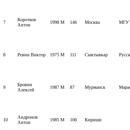
Коротков
7
1998
M
146
Москва
МГУ
Антон
8
Ревин Виктор
1975
M
111
Сыктывкар
Русск
Бровин
9
1987
M
87
Мурманск
Мара
Алексей
Андронов
10
1985
M
106
Кириши
Антон