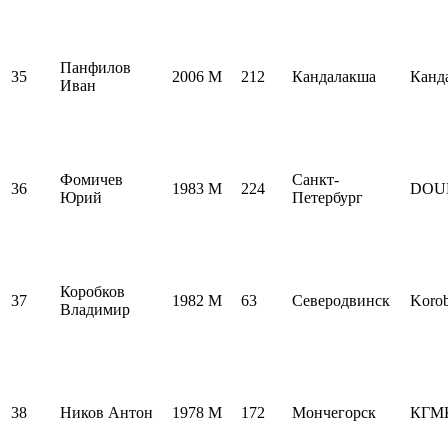
Панфилов
35
2006
M
212
Кандалакша
Канд
Иван
Фомичев
Санкт-
36
1983
M
224
DOU
Юрий
Петербург
Коробков
37
1982
M
63
Северодвинск
Koro
Владимир
38
Ников Антон
1978
M
172
Мончегорск
КГМ