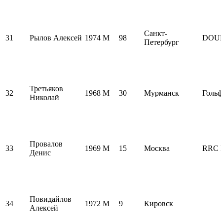
Санкт-
31
Рылов Алексей
1974
M
98
DOU
Петербург
Третьяков
32
1968
M
30
Мурманск
Голь
Николай
Провалов
33
1969
M
15
Москва
RRC 
Денис
Повидайлов
34
1972
M
9
Кировск
Алексей