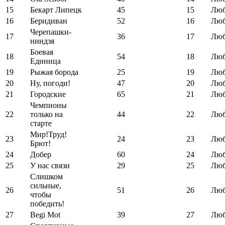
15
Бекарт Липецк
45
15
Люб
16
Беридиван
52
16
Люб
Черепашки-
17
36
17
Люб
ниндзя
Боевая
18
54
18
Люб
Единица
19
Рыжая борода
25
19
Люб
20
Ну, погоди!
47
20
Люб
21
Городские
65
21
Люб
Чемпионы
22
только на
44
22
Люб
старте
Мир!Труд!
23
24
23
Люб
Брют!
24
Добер
60
24
Люб
25
У нас связи
29
25
Люб
Слишком
сильные,
26
51
26
Люб
чтобы
победить!
27
Begi Mot
39
27
Люб