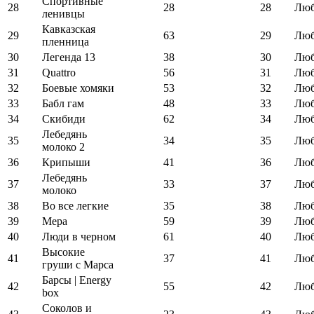
Спортивные
28
28
28
Люб
ленивцы
Кавказская
29
63
29
Люб
пленница
30
Легенда 13
38
30
Люб
31
Quattro
56
31
Люб
32
Боевые хомяки
53
32
Люб
33
Бабл гам
48
33
Люб
34
Скибиди
62
34
Люб
Лебедянь
35
34
35
Люб
молоко 2
36
Крипыши
41
36
Люб
Лебедянь
37
33
37
Люб
молоко
38
Во все легкие
35
38
Люб
39
Мера
59
39
Люб
40
Люди в черном
61
40
Люб
Высокие
41
37
41
Люб
груши с Марса
Барсы | Energy
42
55
42
Люб
box
Соколов и