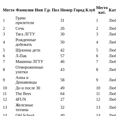
Место
Место
Фамилия Имя
Г.р.
Пол
Номер
Город
Клуб
Кат
кат.
Грачи
1
31
1
Люб
прилетели
2
Сечь
26
2
Люб
3
Тяга ЛГТУ
30
3
Люб
Рожденные
4
50
4
Люб
добежать
5
Щукины дети
42
5
Люб
6
Л-Пак
57
6
Люб
7
Машины ЛГТУ
46
7
Люб
Отмороженные
8
43
8
Люб
улитки
Анна и
9
58
9
Люб
Динамовцы
10
До и после 30
49
10
Люб
11
The Bees
64
11
Люб
12
4FUN
27
12
Люб
Железные
13
32
13
Люб
титаны
14
Old School
40
14
Люб