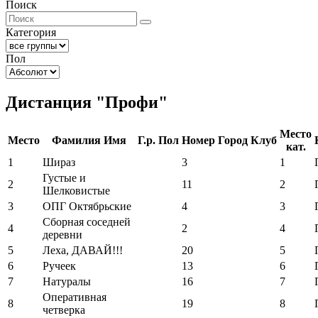
Поиск
Категория
Пол
Дистанция "Профи"
Место
Место
Фамилия Имя
Г.р.
Пол
Номер
Город
Клуб
кат.
1
Шираз
3
1
Густые и
2
11
2
Шелковистые
3
ОПГ Октябрьские
4
3
Сборная соседней
4
2
4
деревни
5
Леха, ДАВАЙ!!!
20
5
6
Ручеек
13
6
7
Натуралы
16
7
Оперативная
8
19
8
четверка