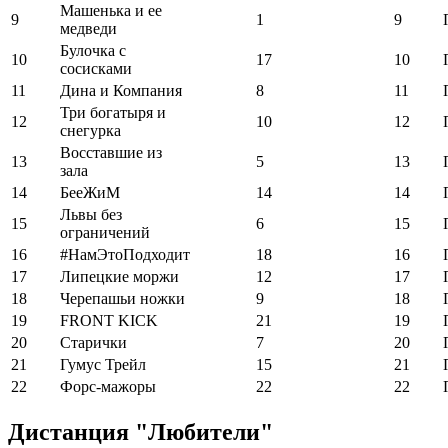
Машенька и ее
9
1
9
медведи
Булочка с
10
17
10
сосисками
11
Дина и Компания
8
11
Три богатыря и
12
10
12
снегурка
Восставшие из
13
5
13
зала
14
БееЖиМ
14
14
Львы без
15
6
15
ограничений
16
#НамЭтоПодходит
18
16
17
Липецкие моржи
12
17
18
Черепашьи ножки
9
18
19
FRONT KICK
21
19
20
Старички
7
20
21
Гумус Трейл
15
21
22
Форс-мажоры
22
22
Дистанция "Любители"