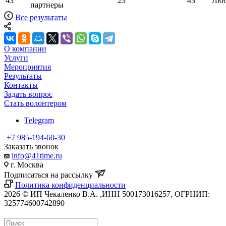
43
23
43
Люб
партнеры
Все результаты
О компании
Услуги
Мероприятия
Результаты
Контакты
Задать вопрос
Стать волонтером
Telegram
+7 985-194-60-30
Заказать звонок
info@41time.ru
г. Москва
Подписаться на рассылку
Политика конфиденциальности
2026 © ИП Чекаленко В.А. ,ИНН 500173016257, ОГРНИП:
325774600742890