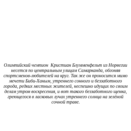
Олимпийский чемпион
Кристиан Блумменфельт
из Норвегии
несется по центральным улицам Самарканда, обгоняя
спортсменов-любителей на круг. Так же он проносится мимо
мечети
Биби-Ханым, утреннего сонного и беззаботного
города, редких местных жителей, неспешно идущих по своим
делам утром воскресения, и вот такого беззаботного щенка,
греющегося в ласковых лучах утреннего солнца на зелёной
сочной траве.