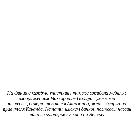
На финише каждую участницу так же ожидала медаль с
изображением Махларайим Надира - узбекской
поэтессы, дочери правителя
Андижана
, жены
Умар-хана
,
правителя Коканда. Кстати, именем данной поэтессы назван
один из кратеров вулкана на Венере.