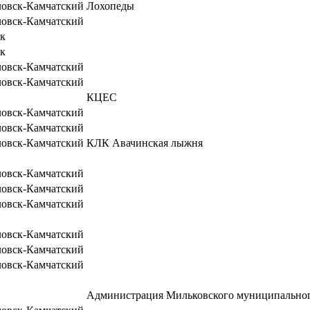
ловск-Камчатский
Лохопеды
ловск-Камчатский
к
к
ловск-Камчатский
ловск-Камчатский
КЦЕС
ловск-Камчатский
ловск-Камчатский
ловск-Камчатский
КЛК Авачинская лыжня
ловск-Камчатский
ловск-Камчатский
ловск-Камчатский
ловск-Камчатский
ловск-Камчатский
ловск-Камчатский
Администрация Мильковского муниципальног