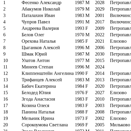
1
Фесенко Александр
1987
M
2028
Петропав
2
Абакумов Николай
1979
M
2029
Петропав
3
Паталахин Иван
1983
M
2001
Вилючинс
4
Чупров Павел
1991
M
2017
Вилючинс
5
Андреева Валерия
1993
F
2009
Петропав
6
Белов Олег
1970
M
2022
Петропав
7
Орехова Наталья
1985
F
2021
Елизово
8
Цыганков Алексей
1996
M
2006
Петропав
9
Шмак Юрий
1987
M
2030
Петропав
10
Улатов Антон
1977
M
2015
Петропав
11
Минеев Степан
1996
M
2024
12
Клиппенштейн Ангелина
1990
F
2014
Петропав
13
Трифанцев Алексей
1983
M
2013
Петропав
14
Бабич Екатерина
1984
F
2020
Петропав
15
Белодед Юлия
1976
F
2027
Елизово
16
Згода Анастасия
1983
F
2010
Петропав
17
Козина Олеся
1983
F
2003
Петропав
18
Панина Наталья
1988
F
2008
Петропав
19
Мельник Ирина
1973
F
2002
Елизово
20
Сорокоумова Светлана
1969
F
2005
Мильково