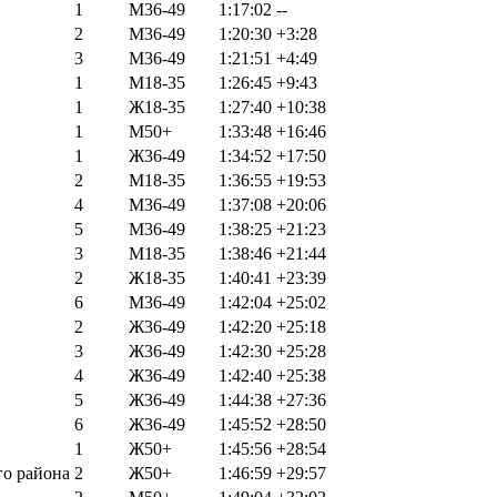
1
М36-49
1:17:02
--
2
М36-49
1:20:30
+3:28
3
М36-49
1:21:51
+4:49
1
М18-35
1:26:45
+9:43
1
Ж18-35
1:27:40
+10:38
1
М50+
1:33:48
+16:46
1
Ж36-49
1:34:52
+17:50
2
М18-35
1:36:55
+19:53
4
М36-49
1:37:08
+20:06
5
М36-49
1:38:25
+21:23
3
М18-35
1:38:46
+21:44
2
Ж18-35
1:40:41
+23:39
6
М36-49
1:42:04
+25:02
2
Ж36-49
1:42:20
+25:18
3
Ж36-49
1:42:30
+25:28
4
Ж36-49
1:42:40
+25:38
5
Ж36-49
1:44:38
+27:36
6
Ж36-49
1:45:52
+28:50
1
Ж50+
1:45:56
+28:54
о района
2
Ж50+
1:46:59
+29:57