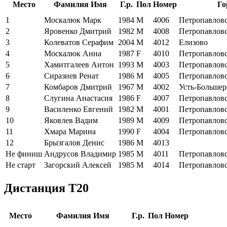
Место
Фамилия Имя
Г.р.
Пол
Номер
Го
1
Москалюк Марк
1984
M
4006
Петропавлов
2
Яровенко Дмитрий
1982
M
4008
Петропавлов
3
Колеватов Серафим
2004
M
4012
Елизово
4
Москалюк Анна
1987
F
4010
Петропавлов
5
Хамитгалеев Антон
1993
M
4003
Петропавлов
6
Сиразиев Ренат
1986
M
4005
Петропавлов
7
Комбаров Дмитрий
1967
M
4002
Усть-Большер
8
Слугина Анастасия
1986
F
4007
Петропавлов
9
Василенко Евгений
1982
M
4001
Петропавлов
10
Яковлев Вадим
1989
M
4009
Петропавлов
11
Хмара Марина
1990
F
4004
Петропавлов
12
Брызгалов Денис
1986
M
4013
Не финиш
Андрусов Владимир
1985
M
4011
Петропавлов
Не старт
Загорский Алексей
1985
M
4014
Петропавлов
Дистанция Т20
Место
Фамилия Имя
Г.р.
Пол
Номер