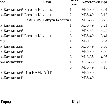
род
Клуб
Категория
Вр
кат.
ск-Камчатский
Беговая Камчатка
1
М36-49
3:0
ск-Камчатский
Беговая Камчатка
2
М36-49
3:1
КамГУ им. Витуса Беренга
1
М18-35
3:2
ск-Камчатский
1
Ж36-49
3:2
ск-Камчатский
2
М18-35
3:2
ск-Камчатский
Беговая Камчатка
3
М36-49
3:4
ецк
1
М50+
3:5
ск-Камчатский
2
Ж36-49
3:5
ск-Камчатский
4
М36-49
4:0
ск-Камчатский
3
М18-35
4:0
ск-Камчатский
1
Ж18-35
4:0
5
М36-49
4:1
ск-Камчатский
Итц КАМЛАЙТ
М36-49
ск-Камчатский
М36-49
Город
Клуб