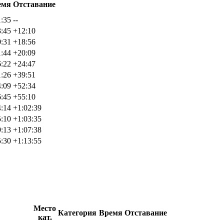
емя
Отставание
1:35
--
3:45
+12:10
0:31
+18:56
1:44
+20:09
6:22
+24:47
1:26
+39:51
4:09
+52:34
6:45
+55:10
4:14
+1:02:39
5:10
+1:03:35
9:13
+1:07:38
5:30
+1:13:55
Место
Категория
Время
Отставание
кат.