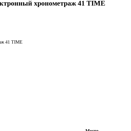
лектронный хронометраж 41 TIME
раж 41 TIME
Место